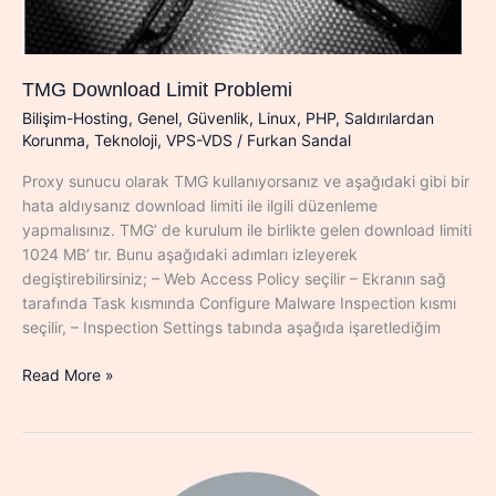
TMG Download Limit Problemi
Bilişim-Hosting
,
Genel
,
Güvenlik
,
Linux
,
PHP
,
Saldırılardan
Korunma
,
Teknoloji
,
VPS-VDS
/
Furkan Sandal
Proxy sunucu olarak TMG kullanıyorsanız ve aşağıdaki gibi bir
hata aldıysanız download limiti ile ilgili düzenleme
yapmalısınız. TMG’ de kurulum ile birlikte gelen download limiti
1024 MB’ tır. Bunu aşağıdaki adımları izleyerek
degiştirebilirsiniz; – Web Access Policy seçilir – Ekranın sağ
tarafında Task kısmında Configure Malware Inspection kısmı
seçilir, – Inspection Settings tabında aşağıda işaretlediğim
TMG
Read More »
Download
Limit
Problemi