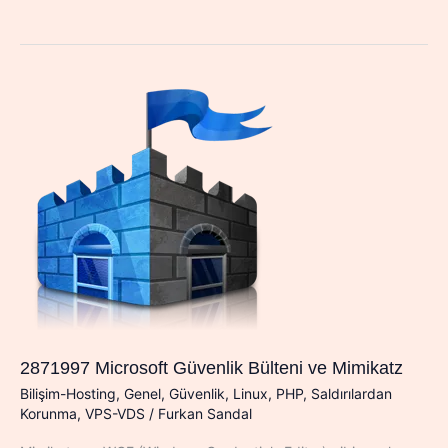
Testi
Eğitim
Ortamı]
OpenStack
2871997 Microsoft Güvenlik Bülteni ve Mimikatz
Bilişim-Hosting
,
Genel
,
Güvenlik
,
Linux
,
PHP
,
Saldırılardan
Korunma
,
VPS-VDS
/
Furkan Sandal