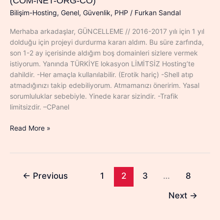
(COM-NET-ORG-CO)
Bilişim-Hosting
,
Genel
,
Güvenlik
,
PHP
/
Furkan Sandal
Merhaba arkadaşlar, GÜNCELLEME // 2016-2017 yılı için 1 yıl
dolduğu için projeyi durdurma kararı aldım. Bu süre zarfında,
son 1-2 ay içerisinde aldığım boş domainleri sizlere vermek
istiyorum. Yanında TÜRKİYE lokasyon LİMİTSİZ Hosting’te
dahildir. -Her amaçla kullanılabilir. (Erotik hariç) -Shell atıp
atmadığınızı takip edebiliyorum. Atmamanızı öneririm. Yasal
sorumluluklar sebebiyle. Yinede karar sizindir. -Trafik
limitsizdir. –CPanel
50
Read More »
Adet
Ücretsiz
ALAN
ADI
←
Previous
1
2
3
…
8
+
LİMİTSİZ
Next
→
HOSTİNG
(COM-