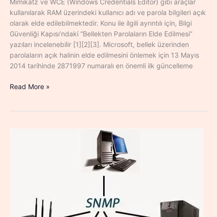
Mimikatz ve WCE (Windows Credentials Editor) gibi araçlar
kullanılarak RAM üzerindeki kullanıcı adı ve parola bilgileri açık
olarak elde edilebilmektedir. Konu ile ilgili ayrıntılı için, Bilgi
Güvenliği Kapısı’ndaki “Bellekten Parolaların Elde Edilmesi”
yazıları incelenebilir [1][2][3]. Microsoft, bellek üzerinden
parolaların açık halinin elde edilmesini önlemek için 13 Mayıs
2014 tarihinde 2871997 numaralı en önemli ilk güncelleme
2871997
Read More »
Microsoft
Güvenlik
Bülteni
ve
Mimikatz