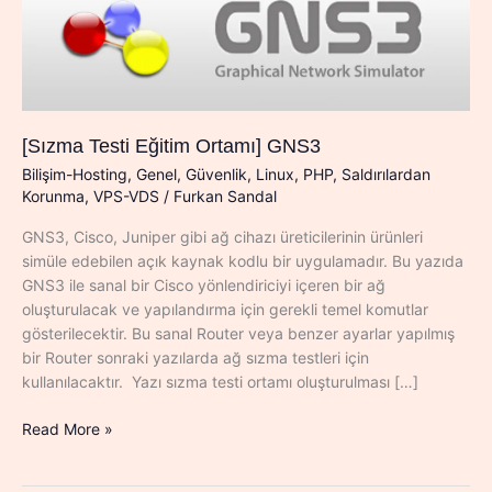
[Sızma Testi Eğitim Ortamı] GNS3
Bilişim-Hosting
,
Genel
,
Güvenlik
,
Linux
,
PHP
,
Saldırılardan
Korunma
,
VPS-VDS
/
Furkan Sandal
GNS3, Cisco, Juniper gibi ağ cihazı üreticilerinin ürünleri
simüle edebilen açık kaynak kodlu bir uygulamadır. Bu yazıda
GNS3 ile sanal bir Cisco yönlendiriciyi içeren bir ağ
oluşturulacak ve yapılandırma için gerekli temel komutlar
gösterilecektir. Bu sanal Router veya benzer ayarlar yapılmış
bir Router sonraki yazılarda ağ sızma testleri için
kullanılacaktır. Yazı sızma testi ortamı oluşturulması […]
[Sızma
Read More »
Testi
Eğitim