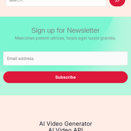
e
a
r
Sign up for Newsletter
c
h
Maecenas potenti ultrices, turpis eget turpis gravida.
Subscribe
AI Video Generator
AI Video API