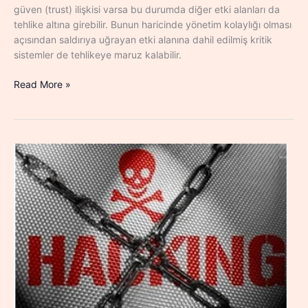
güven (trust) ilişkisi varsa bu durumda diğer etki alanları da
tehlike altına girebilir. Bunun haricinde yönetim kolaylığı olması
açısından saldırıya uğrayan etki alanına dahil edilmiş kritik
sistemler de tehlikeye maruz kalabilir.
[Post
Read More »
Exploitation]#3
Golden
Ticket
ile
Etki
Alanına
Sürekli
ve
Yetkili
Erişim