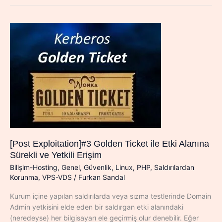
ve
Router
Pentest
[Post Exploitation]#3 Golden Ticket ile Etki Alanına
Sürekli ve Yetkili Erişim
Bilişim-Hosting
,
Genel
,
Güvenlik
,
Linux
,
PHP
,
Saldırılardan
Korunma
,
VPS-VDS
/
Furkan Sandal
Kurum içine yapılan saldırılarda veya sızma testlerinde Domain
Admin yetkisini elde eden bir saldırgan etki alanındaki
(neredeyse) her bilgisayarı ele geçirmiş olur denebilir. Eğer