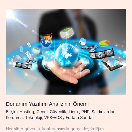
Ortamı]
GNS3
Donanım Yazılımı Analizinin Önemi
Bilişim-Hosting
,
Genel
,
Güvenlik
,
Linux
,
PHP
,
Saldırılardan
Korunma
,
Teknoloji
,
VPS-VDS
/
Furkan Sandal
Her siber güvenlik konferansında gerçekleştirdiğim