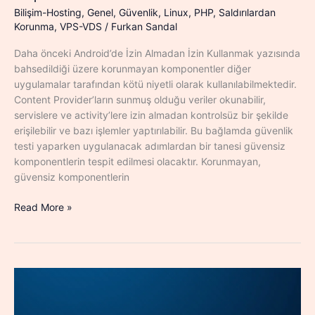
Bilişim-Hosting
,
Genel
,
Güvenlik
,
Linux
,
PHP
,
Saldırılardan
Korunma
,
VPS-VDS
/
Furkan Sandal
Daha önceki Android’de İzin Almadan İzin Kullanmak yazısında
bahsedildiği üzere korunmayan komponentler diğer
uygulamalar tarafından kötü niyetli olarak kullanılabilmektedir.
Content Provider’ların sunmuş olduğu veriler okunabilir,
servislere ve activity’lere izin almadan kontrolsüz bir şekilde
erişilebilir ve bazı işlemler yaptırılabilir. Bu bağlamda güvenlik
testi yaparken uygulanacak adımlardan bir tanesi güvensiz
komponentlerin tespit edilmesi olacaktır. Korunmayan,
güvensiz komponentlerin
[Android]
Read More »
Güvensiz
Komponentlerin
Drozer
ile
Tespiti