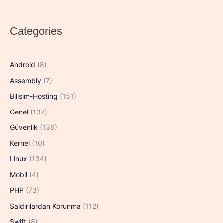
NET-
ORG-
CO)
Categories
Android
(8)
Assembly
(7)
Bilişim-Hosting
(151)
Genel
(137)
Güvenlik
(136)
Kernel
(10)
Linux
(134)
Mobil
(4)
PHP
(73)
Saldırılardan Korunma
(112)
Swift
(8)