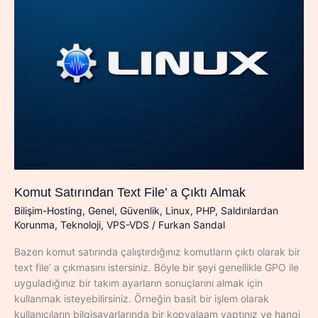
Komut Satırından Text File’ a Çıktı Almak
Bilişim-Hosting
,
Genel
,
Güvenlik
,
Linux
,
PHP
,
Saldırılardan
Korunma
,
Teknoloji
,
VPS-VDS
/
Furkan Sandal
Bazen komut satırında çalıştırdığınız komutların çıktı olarak bir
text file’ a çıkmasını istersiniz. Böyle bir şeyi genellikle GPO ile
uyguladığınız bir takım ayarların sonuçlarını almak için
kullanmak isteyebilirsiniz. Örneğin basit bir işlem olarak
kullanıcıların bilgisayarlarında bir kopyalaam yaptınız ve hangi