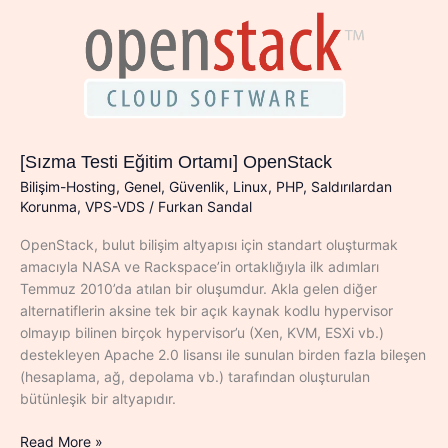
[Sızma Testi Eğitim Ortamı] OpenStack
Bilişim-Hosting
,
Genel
,
Güvenlik
,
Linux
,
PHP
,
Saldırılardan
Korunma
,
VPS-VDS
/
Furkan Sandal
OpenStack, bulut bilişim altyapısı için standart oluşturmak
amacıyla NASA ve Rackspace’in ortaklığıyla ilk adımları
Temmuz 2010’da atılan bir oluşumdur. Akla gelen diğer
alternatiflerin aksine tek bir açık kaynak kodlu hypervisor
olmayıp bilinen birçok hypervisor’u (Xen, KVM, ESXi vb.)
destekleyen Apache 2.0 lisansı ile sunulan birden fazla bileşen
(hesaplama, ağ, depolama vb.) tarafından oluşturulan
bütünleşik bir altyapıdır.
[Sızma
Read More »