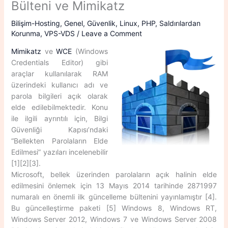
Bülteni ve Mimikatz
Bilişim-Hosting
,
Genel
,
Güvenlik
,
Linux
,
PHP
,
Saldırılardan
Korunma
,
VPS-VDS
/
Leave a Comment
Mimikatz
ve
WCE
(Windows
Credentials Editor) gibi
araçlar kullanılarak RAM
üzerindeki kullanıcı adı ve
parola bilgileri açık olarak
elde edilebilmektedir. Konu
ile ilgili ayrıntılı için, Bilgi
Güvenliği Kapısı’ndaki
“Bellekten Parolaların Elde
Edilmesi” yazıları incelenebilir
[1][2][3].
Microsoft, bellek üzerinden parolaların açık halinin elde
edilmesini önlemek için 13 Mayıs 2014 tarihinde 2871997
numaralı en önemli ilk güncelleme bültenini yayınlamıştır [4].
Bu güncelleştirme paketi [5] Windows 8, Windows RT,
Windows Server 2012, Windows 7 ve Windows Server 2008