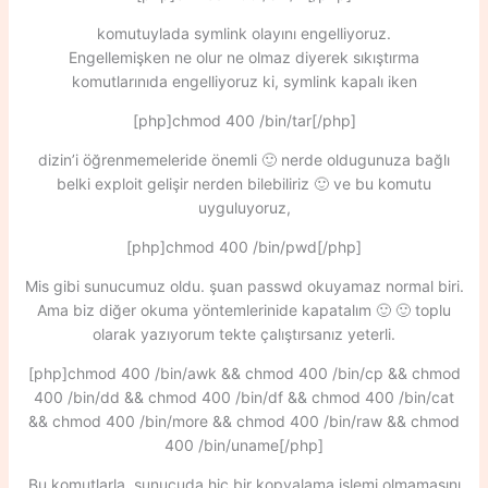
komutuylada symlink olayını engelliyoruz.
Engellemişken ne olur ne olmaz diyerek sıkıştırma
komutlarınıda engelliyoruz ki, symlink kapalı iken
[php]chmod 400 /bin/tar[/php]
dizin’i öğrenmemeleride önemli 🙂 nerde oldugunuza bağlı
belki exploit gelişir nerden bilebiliriz 🙂 ve bu komutu
uyguluyoruz,
[php]chmod 400 /bin/pwd[/php]
Mis gibi sunucumuz oldu. şuan passwd okuyamaz normal biri.
Ama biz diğer okuma yöntemlerinide kapatalım 🙂 🙂 toplu
olarak yazıyorum tekte çalıştırsanız yeterli.
[php]chmod 400 /bin/awk && chmod 400 /bin/cp && chmod
400 /bin/dd && chmod 400 /bin/df && chmod 400 /bin/cat
&& chmod 400 /bin/more && chmod 400 /bin/raw && chmod
400 /bin/uname[/php]
Bu komutlarla, sunucuda hiç bir kopyalama işlemi olmamasını