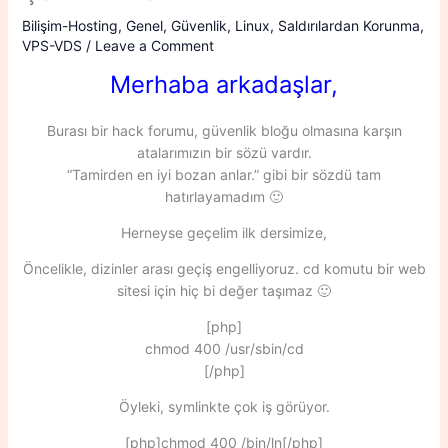
Bilişim-Hosting
,
Genel
,
Güvenlik
,
Linux
,
Saldırılardan Korunma
,
VPS-VDS
/
Leave a Comment
Merhaba arkadaşlar,
Burası bir hack forumu, güvenlik bloğu olmasına karşın
atalarımızın bir sözü vardır.
“Tamirden en iyi bozan anlar.” gibi bir sözdü tam
hatırlayamadım 🙂
Herneyse geçelim ilk dersimize,
Öncelikle, dizinler arası geçiş engelliyoruz. cd komutu bir web
sitesi için hiç bi değer taşımaz 🙂
[php]
chmod 400 /usr/sbin/cd
[/php]
Öyleki, symlinkte çok iş görüyor.
[php]chmod 400 /bin/ln[/php]