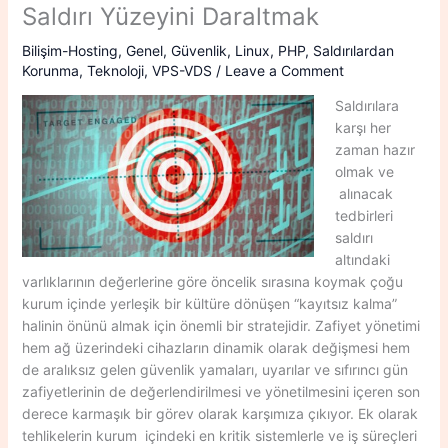
Saldırı Yüzeyini Daraltmak
Bilişim-Hosting
,
Genel
,
Güvenlik
,
Linux
,
PHP
,
Saldırılardan
Korunma
,
Teknoloji
,
VPS-VDS
/
Leave a Comment
Saldırılara
karşı her
zaman hazır
olmak ve
alınacak
tedbirleri
saldırı
altındaki
varlıklarının değerlerine göre öncelik sırasına koymak çoğu
kurum içinde yerleşik bir kültüre dönüşen “kayıtsız kalma”
halinin önünü almak için önemli bir stratejidir. Zafiyet yönetimi
hem ağ üzerindeki cihazların dinamik olarak değişmesi hem
de aralıksız gelen güvenlik yamaları, uyarılar ve sıfırıncı gün
zafiyetlerinin de değerlendirilmesi ve yönetilmesini içeren son
derece karmaşık bir görev olarak karşımıza çıkıyor. Ek olarak
tehlikelerin kurum içindeki en kritik sistemlerle ve iş süreçleri