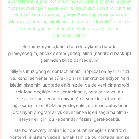
Eğer telefonunuzda root erişimine sahipseniz android’le gelen
hazır recovery partisyonu yerine (recovery: sistem kurtarmak
ve diğer bazı sistem açılışından önce yapılması gereken
işlemleri yapmak için kullanılan bölüm) ClockworkMod ya da
AmonRa gibi çok daha yetenekli recovery imajları
yükleyebilirsiniz.
Bu recovery imajlarının tüm detaylarına burada
girmeyeceğim, ancak sistem yedeği alma (nandroid backup)
işleminden biraz bahsedeyim.
Biliyorsunuz google, contact’larınızı, application ayarlarınızı
vs. kendi serverlarına sürekli olarak senkronize ediyor. Yani
işletim sistemini upgrade ettiğinizde, ya da yeni bir android
telefona geçtiğinizde contaclarınız, ayarlarınız vs. bu
serverlardan geri yükleniyor. Ama sürekli telefonu ile
uğraşanlar, özel ROM’lar yükleyenler, sistemin detaylarını
kurcalayan programlar yükleyenler ve işleri sağlama almak
isteyenler için, bu kadarından fazlası gerekecektir.
İşte bu recovery imajları içinde bulabileceğiniz nandroid
yöntemi ile sistem yedeği almak tam da bu noktada işimize