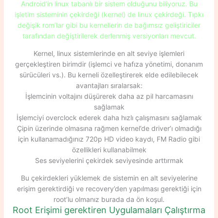
Android’in linux tabanlı bir sistem olduğunu biliyoruz. Bu
işletim sisteminin çekirdeği (kernel) de linux çekirdeği. Tıpkı
değişik rom’lar gibi bu kernellerin de bağımsız geliştiriciler
tarafından değiştirilerek derlenmiş versiyonları mevcut.
Kernel, linux sistemlerinde en alt seviye işlemleri
gerçekleştiren birimdir (işlemci ve hafıza yönetimi, donanım
sürücüleri vs.). Bu kerneli özelleştirerek elde edilebilecek
avantajları sıralarsak:
İşlemcinin voltajını düşürerek daha az pil harcamasını
sağlamak
İşlemciyi overclock ederek daha hızlı çalışmasını sağlamak
Çipin üzerinde olmasına rağmen kernel’de driver’ı olmadığı
için kullanamadığınız 720p HD video kaydı, FM Radio gibi
özellikleri kullanabilmek
Ses seviyelerini çekirdek seviyesinde arttırmak
Bu çekirdekleri yüklemek de sistemin en alt seviyelerine
erişim gerektirdiği ve recovery’den yapılması gerektiği için
root’lu olmanız burada da ön koşul.
Root Erişimi gerektiren Uygulamaları Çalıştırma