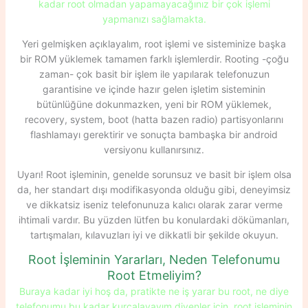
kadar root olmadan yapamayacağınız bir çok işlemi
yapmanızı sağlamakta.
Yeri gelmişken açıklayalım, root işlemi ve sisteminize başka
bir ROM yüklemek tamamen farklı işlemlerdir. Rooting -çoğu
zaman- çok basit bir işlem ile yapılarak telefonuzun
garantisine ve içinde hazır gelen işletim sisteminin
bütünlüğüne dokunmazken, yeni bir ROM yüklemek,
recovery, system, boot (hatta bazen radio) partisyonlarını
flashlamayı gerektirir ve sonuçta bambaşka bir android
versiyonu kullanırsınız.
Uyarı! Root işleminin, genelde sorunsuz ve basit bir işlem olsa
da, her standart dışı modifikasyonda olduğu gibi, deneyimsiz
ve dikkatsiz iseniz telefonunuza kalıcı olarak zarar verme
ihtimali vardır. Bu yüzden lütfen bu konulardaki dökümanları,
tartışmaları, kılavuzları iyi ve dikkatli bir şekilde okuyun.
Root İşleminin Yararları, Neden Telefonumu
Root Etmeliyim?
Buraya kadar iyi hoş da, pratikte ne iş yarar bu root, ne diye
telefonumu bu kadar kurcalayayım diyenler için, root işleminin