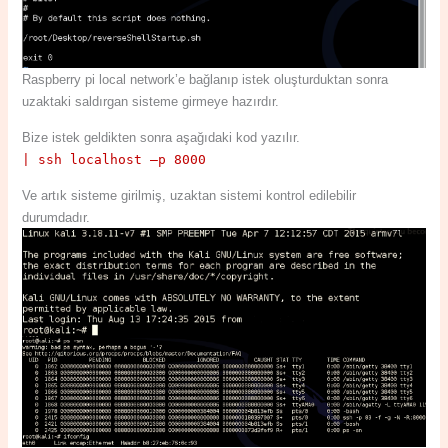
Raspberry pi local network’e bağlanıp istek oluşturduktan sonra
uzaktaki saldırgan sisteme girmeye hazırdır.
Bize istek geldikten sonra aşağıdaki kod yazılır.
| ssh localhost –p 8000
Ve artık sisteme girilmiş, uzaktan sistemi kontrol edilebilir
durumdadır.