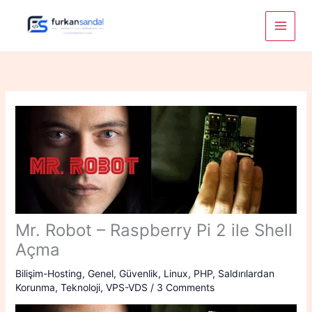
Skip
to
content
Mr. Robot – Raspberry Pi 2 ile Shell
Açma
Bilişim-Hosting
,
Genel
,
Güvenlik
,
Linux
,
PHP
,
Saldırılardan
Korunma
,
Teknoloji
,
VPS-VDS
/
3 Comments