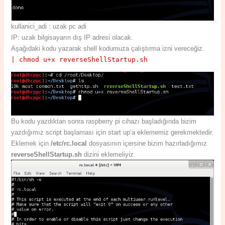
kullanici_adi : uzak pc adi
IP: uzak bilgisayarın dış IP adresi olacak.
Aşağıdaki kodu yazarak shell kodumuza çalıştırma izni vereceğiz.
| chmod u+x reverseShellStartup.sh
Bu kodu yazdıktan sonra raspberry pi cihazı başladığında bizim
yazdığımız script başlaması için start up’a eklememiz gerekmektedir.
Eklemek için
/etc/rc.local
dosyasının içersine bizim hazırladığımız
reverseShellStartup.sh
dizini eklemeliyiz.