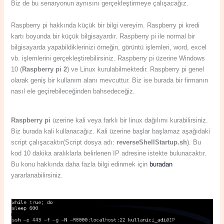
Biz de bu senaryonun aynısını gerçekleştirmeye çalışacağız.
Raspberry pi hakkında küçük bir bilgi vereyim. Raspberry pi kredi
kartı boyunda bir küçük bilgisayardır. Raspberry pi ile normal bir
bilgisayarda yapabildiklerinizi örneğin, görüntü işlemleri, word, excel
vb. işlemlerini gerçekleştirebilirsiniz. Raspberry pi üzerine Windows
10 (
Raspberry pi 2
) ve Linux kurulabilmektedir. Raspberry pi genel
olarak geniş bir kullanım alanı mevcuttur. Biz ise burada bir firmanın
nasıl ele geçirebileceğinden bahsedeceğiz.
Raspberry pi
üzerine kali veya farklı bir linux dağılımı kurabilirsiniz.
Biz burada kali kullanacağız. Kali üzerine başlar başlamaz aşağıdaki
script çalışacaktır(Script dosya adı:
reverseShellStartup.sh
). Bu
kod 10 dakika aralıklarla belirlenen IP adresine istekte bulunacaktır.
Bu konu hakkında daha fazla bilgi edinmek için
buradan
yararlanabilirsiniz.