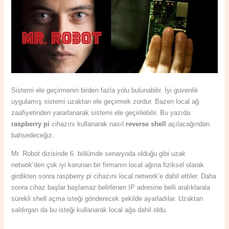
Sistemi ele geçirmenin birden fazla yolu bulunabilir. İyi güvenlik
uygulamış sistemi uzaktan ele geçirmek zordur. Bazen local ağ
zaafiyetinden yararlanarak sistemi ele geçirilebilir. Bu yazıda
raspberry pi
cihazını kullanarak nasıl
reverse shell
açılacağından
bahsedeceğiz.
Mr. Robot dizisinde 6. bölümde senaryoda olduğu gibi uzak
netwok’den çok iyi korunan bir firmanın local ağına fiziksel olarak
girdikten sonra raspberry pi cihazını local network’e dahil ettiler. Daha
sonra cihaz başlar başlamaz belirlenen IP adresine belli aralıklarala
sürekli shell açma isteği gönderecek şekilde ayarladılar. Uzaktan
saldırgan da bu isteği kullanarak local ağa dahil oldu.