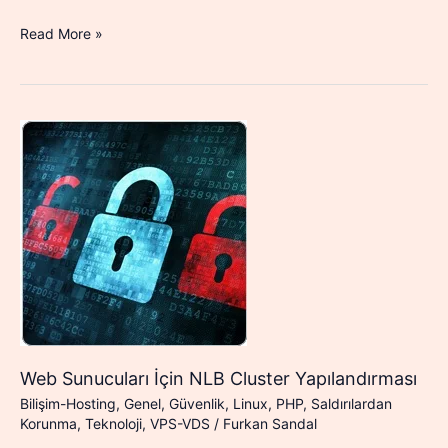
Komut
Read More »
Satırından
Text
File’
a
Çıktı
Almak
Web Sunucuları İçin NLB Cluster Yapılandırması
Bilişim-Hosting
,
Genel
,
Güvenlik
,
Linux
,
PHP
,
Saldırılardan
Korunma
,
Teknoloji
,
VPS-VDS
/
Furkan Sandal