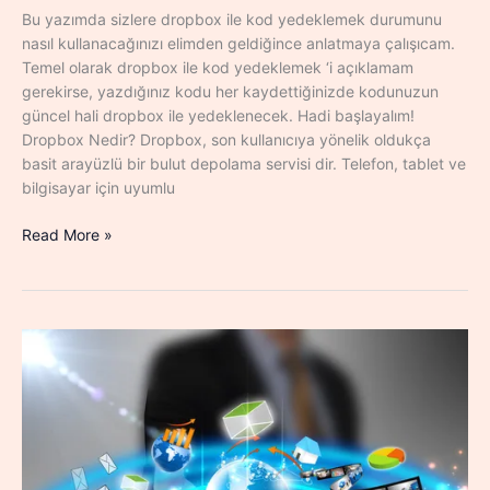
Bu yazımda sizlere dropbox ile kod yedeklemek durumunu
nasıl kullanacağınızı elimden geldiğince anlatmaya çalışıcam.
Temel olarak dropbox ile kod yedeklemek ‘i açıklamam
gerekirse, yazdığınız kodu her kaydettiğinizde kodunuzun
güncel hali dropbox ile yedeklenecek. Hadi başlayalım!
Dropbox Nedir? Dropbox, son kullanıcıya yönelik oldukça
basit arayüzlü bir bulut depolama servisi dir. Telefon, tablet ve
bilgisayar için uyumlu
5
Read More »
Dakikada
Dropbox
Uzmanı
Olmak