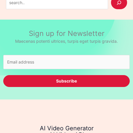
e
a
r
Sign up for Newsletter
c
h
Maecenas potenti ultrices, turpis eget turpis gravida.
Subscribe
AI Video Generator