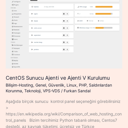
CentOS Sunucu Ajenti ve Ajenti V Kurulumu
Bilişim-Hosting
,
Genel
,
Güvenlik
,
Linux
,
PHP
,
Saldırılardan
Korunma
,
Teknoloji
,
VPS-VDS
/
Furkan Sandal
Aşağıda birçok sunucu kontrol panel seçeneğini görebilirsiniz
>
https://en.wikipedia.org/wiki/Comparison_of_web_hosting_con
trol_panels Bizim tercihimiz Python tabanlı olması, Centos7
desteği, az kaynak tüketimi, ücretsiz ve Türkçe