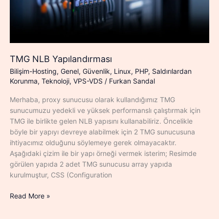
TMG NLB Yapılandırması
Bilişim-Hosting
,
Genel
,
Güvenlik
,
Linux
,
PHP
,
Saldırılardan
Korunma
,
Teknoloji
,
VPS-VDS
/
Furkan Sandal
Merhaba, proxy sunucusu olarak kullandığımız TMG
sunucumuzu yedekli ve yüksek performanslı çalıştırmak için
TMG ile birlikte gelen NLB yapısını kullanabiliriz. Öncelikle
böyle bir yapıyı devreye alabilmek için 2 TMG sunucusuna
ihtiyacımız olduğunu söylemeye gerek olmayacaktır.
Aşağıdaki çizim ile bir yapı örneği vermek isterim; Resimde
görülen yapıda 2 adet TMG sunucusu array yapıda
kurulmuştur, CSS (Configuration
TMG
Read More »
NLB
Yapılandırması