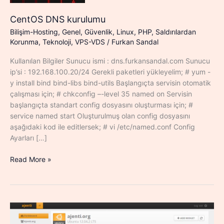
CentOS DNS kurulumu
Bilişim-Hosting
,
Genel
,
Güvenlik
,
Linux
,
PHP
,
Saldırılardan
Korunma
,
Teknoloji
,
VPS-VDS
/
Furkan Sandal
Kullanılan Bilgiler Sunucu ismi : dns.furkansandal.com Sunucu
ip’si : 192.168.100.20/24 Gerekli paketleri yükleyelim; # yum -
y install bind bind-libs bind-utils Başlangıçta servisin otomatik
çalışması için; # chkconfig –-level 35 named on Servisin
başlangıçta standart config dosyasını oluşturması için; #
service named start Oluşturulmuş olan config dosyasını
aşağıdaki kod ile editlersek; # vi /etc/named.conf Config
Ayarları […]
CentOS
Read More »
DNS
kurulumu