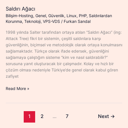
Saldırı Ağacı
Bilişim-Hosting
,
Genel
,
Güvenlik
,
Linux
,
PHP
,
Saldırılardan
Korunma
,
Teknoloji
,
VPS-VDS
/
Furkan Sandal
1998 yılında Salter tarafından ortaya atılan “Saldırı Ağacı” (ing:
Attack Tree) fikri bir sistemin, çeşitli saldırılara karşı
güvenliğinin, biçimsel ve metodolojik olarak ortaya konulmasını
sağlamaktadır. Türkçe olarak ifade edersek, güvenliğini
sağlamaya çalıştığım sisteme “kim ve nasıl saldırabilir?”
sorusuna yanıt oluşturacak bir çalışmadır. Kolay ve hızlı bir
çözüm olması nedeniyle Türkiye’de genel olarak kabul gören
zafiyet
Saldırı
Read More »
Ağacı
1
2
…
7
Next
→