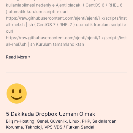
kullanılabilmesi nedeniyle Ajenti olacak. ( CentOS 6 / RHEL 6
) otomatik kurulum scripti > curl
https://raw.githubusercontent.com/ajenti/ajenti/1.x/scripts/inst
all-rhel.sh | sh ( CentOS 7 / RHEL7 ) otomatik kurulum scripti >
curl
https://raw.githubusercontent.com/ajenti/ajenti/1.x/scripts/inst
all-rhel7.sh | sh Kurulum tamamlandıktan
CentOS
Read More »
Sunucu
Ajenti
ve
Ajenti
V
Kurulumu
5 Dakikada Dropbox Uzmanı Olmak
Bilişim-Hosting
,
Genel
,
Güvenlik
,
Linux
,
PHP
,
Saldırılardan
Korunma
,
Teknoloji
,
VPS-VDS
/
Furkan Sandal