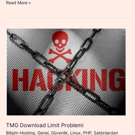
Donanım
Read More »
Yazılımı
Analizinin
Önemi
TMG Download Limit Problemi
Bilişim-Hosting
,
Genel
,
Güvenlik
,
Linux
,
PHP
,
Saldırılardan