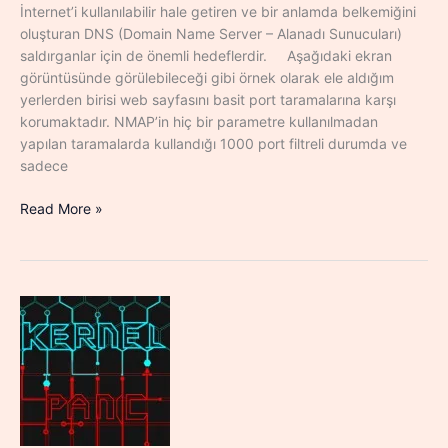
İnternet’i kullanılabilir hale getiren ve bir anlamda belkemiğini
oluşturan DNS (Domain Name Server – Alanadı Sunucuları)
saldırganlar için de önemli hedeflerdir. Aşağıdaki ekran
görüntüsünde görülebileceği gibi örnek olarak ele aldığım
yerlerden birisi web sayfasını basit port taramalarına karşı
korumaktadır. NMAP’in hiç bir parametre kullanılmadan
yapılan taramalarda kullandığı 1000 port filtreli durumda ve
sadece
DNS
Read More »
Saldırı
Çeşitleri
ve
Korunma
Türleri