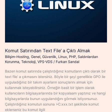
Komut Satırından Text File’ a Çıktı Almak
Bilişim-Hosting
,
Genel
,
Güvenlik
,
Linux
,
PHP
,
Saldırılardan
Korunma
,
Teknoloji
,
VPS-VDS
/
Furkan Sandal
Bazen komut satırında çalıştırdığınız komutların çıktı olarak bir
text file’ a çıkmasını istersiniz. Böyle bir şeyi genellikle GPO ile
uyguladığınız bir takım ayarların sonuçlarını almak için
kullanmak isteyebilirsiniz. Örneğin basit bir işlem olarak
kullanıcıların bilgisayarlarında bir kopyalaam yaptınız ve hangi
bilgisayarlarda bunun uygulandığını görmek istiyorsunuz.
Çalıştırdığınız komutun sonuna >C:xxx.txt şeklinde komut
eklerseniz bu komut ilgili