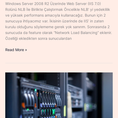
Windows Server 2008 R2 Üzerinde Web Server (IIS 7.0)
Rolünü NLB İle Birlikte Çalıştırmak Öncelikle NLB’ yi yedeklilik
ve yüksek performans amacıyla kullanacağız. Bunun için 2
sunucuya ihtiyacımız var. İkisinin üzerinde de IIS’ in zaten
kurulu olduğunu söylememe gerek yok sanırım. Sonrasında 2
sunucuda da feature olarak “Network Load Balancing” eklenir.
Özelliği ekledikten sonra sunuculardan
Web
Read More »
Sunucuları
İçin
NLB
Cluster
Yapılandırması