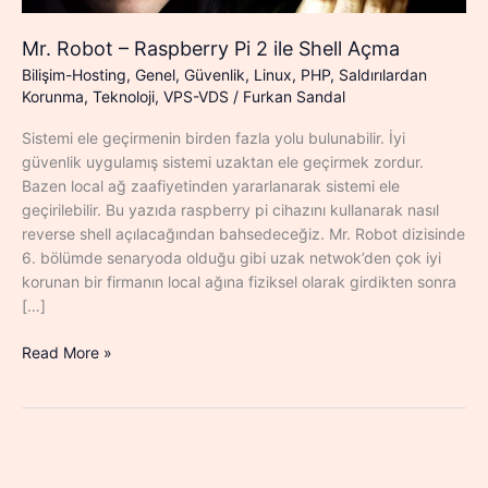
Mr. Robot – Raspberry Pi 2 ile Shell Açma
Bilişim-Hosting
,
Genel
,
Güvenlik
,
Linux
,
PHP
,
Saldırılardan
Korunma
,
Teknoloji
,
VPS-VDS
/
Furkan Sandal
Sistemi ele geçirmenin birden fazla yolu bulunabilir. İyi
güvenlik uygulamış sistemi uzaktan ele geçirmek zordur.
Bazen local ağ zaafiyetinden yararlanarak sistemi ele
geçirilebilir. Bu yazıda raspberry pi cihazını kullanarak nasıl
reverse shell açılacağından bahsedeceğiz. Mr. Robot dizisinde
6. bölümde senaryoda olduğu gibi uzak netwok’den çok iyi
korunan bir firmanın local ağına fiziksel olarak girdikten sonra
[…]
Mr.
Read More »
Robot
–
Raspberry
Pi
2