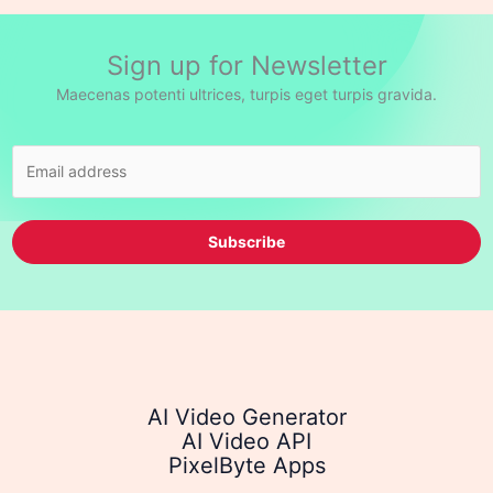
a
r
Sign up for Newsletter
c
h
Maecenas potenti ultrices, turpis eget turpis gravida.
Subscribe
AI Video Generator
AI Video API
PixelByte Apps