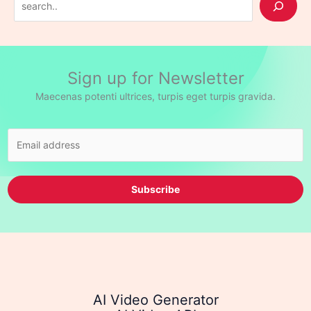
e
a
r
Sign up for Newsletter
c
h
Maecenas potenti ultrices, turpis eget turpis gravida.
Subscribe
AI Video Generator