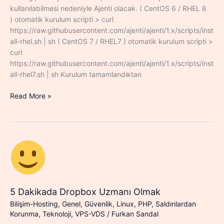
kullanılabilmesi nedeniyle Ajenti olacak. ( CentOS 6 / RHEL 6
) otomatik kurulum scripti > curl
https://raw.githubusercontent.com/ajenti/ajenti/1.x/scripts/inst
all-rhel.sh | sh ( CentOS 7 / RHEL7 ) otomatik kurulum scripti >
curl
https://raw.githubusercontent.com/ajenti/ajenti/1.x/scripts/inst
all-rhel7.sh | sh Kurulum tamamlandıktan
CentOS
Read More »
Sunucu
Ajenti
ve
Ajenti
V
Kurulumu
5 Dakikada Dropbox Uzmanı Olmak
Bilişim-Hosting
,
Genel
,
Güvenlik
,
Linux
,
PHP
,
Saldırılardan
Korunma
,
Teknoloji
,
VPS-VDS
/
Furkan Sandal