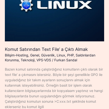
Komut Satırından Text File’ a Çıktı Almak
Bilişim-Hosting
,
Genel
,
Güvenlik
,
Linux
,
PHP
,
Saldırılardan
Korunma
,
Teknoloji
,
VPS-VDS
/
Furkan Sandal
Bazen komut satırında çalıştırdığınız komutların çıktı olarak bir
text file’ a çıkmasını istersiniz. Böyle bir şeyi genellikle GPO ile
uyguladığınız bir takım ayarların sonuçlarını almak için
kullanmak isteyebilirsiniz. Örneğin basit bir işlem olarak
kullanıcıların bilgisayarlarında bir kopyalaam yaptınız ve hangi
bilgisayarlarda bunun uygulandığını görmek istiyorsunuz.
Çalıştırdığınız komutun sonuna >C:xxx.txt şeklinde komut
eklerseniz bu komut ilgili