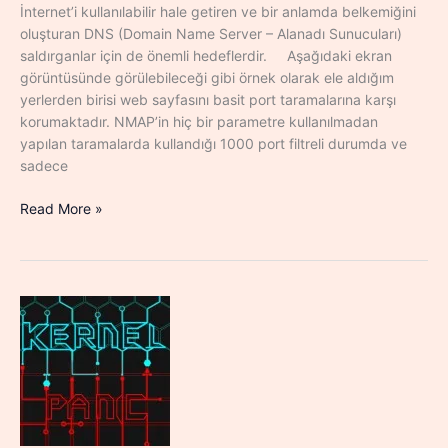
İnternet’i kullanılabilir hale getiren ve bir anlamda belkemiğini
oluşturan DNS (Domain Name Server – Alanadı Sunucuları)
saldırganlar için de önemli hedeflerdir. Aşağıdaki ekran
görüntüsünde görülebileceği gibi örnek olarak ele aldığım
yerlerden birisi web sayfasını basit port taramalarına karşı
korumaktadır. NMAP’in hiç bir parametre kullanılmadan
yapılan taramalarda kullandığı 1000 port filtreli durumda ve
sadece
DNS
Read More »
Saldırı
Çeşitleri
ve
Korunma
Türleri