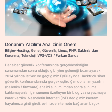
Donanım Yazılımı Analizinin Önemi
Bilişim-Hosting
,
Genel
,
Güvenlik
,
Linux
,
PHP
,
Saldırılardan
Korunma
,
Teknoloji
,
VPS-VDS
/
Furkan Sandal
Her siber güvenlik konferansında gerçekleştirdiğim
sunumumdan sonra olduğu gibi yine geleneği bozmayarak,
2014 yılında IstSec ve geçtiğimiz Eylül ayında Hacktrick siber
güvenlik konferanslarında gerçekleştirdiğim donanım yazılımı
(bellenim / firmware) analizi sunumumdan sonra sunuma
katılamayanlar için sunumu özetleyen bir blog yazısı yazmaya
karar verdim. Nesnelerin İnterneti (IoT) dediğimiz kavram
hayatımıza girdi gireli, evimizde internete bağlanan birçok