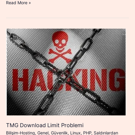
Donanım
Read More »
Yazılımı
Analizinin
Önemi
TMG Download Limit Problemi
Bilişim-Hosting
,
Genel
,
Güvenlik
,
Linux
,
PHP
,
Saldırılardan