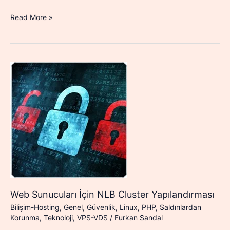
Komut
Read More »
Satırından
Text
File’
a
Çıktı
Almak
Web Sunucuları İçin NLB Cluster Yapılandırması
Bilişim-Hosting
,
Genel
,
Güvenlik
,
Linux
,
PHP
,
Saldırılardan
Korunma
,
Teknoloji
,
VPS-VDS
/
Furkan Sandal