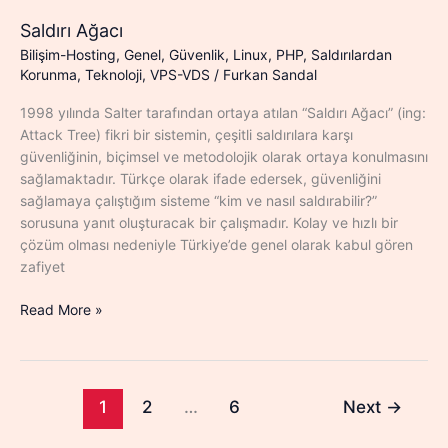
Saldırı Ağacı
Bilişim-Hosting
,
Genel
,
Güvenlik
,
Linux
,
PHP
,
Saldırılardan
Korunma
,
Teknoloji
,
VPS-VDS
/
Furkan Sandal
1998 yılında Salter tarafından ortaya atılan “Saldırı Ağacı” (ing:
Attack Tree) fikri bir sistemin, çeşitli saldırılara karşı
güvenliğinin, biçimsel ve metodolojik olarak ortaya konulmasını
sağlamaktadır. Türkçe olarak ifade edersek, güvenliğini
sağlamaya çalıştığım sisteme “kim ve nasıl saldırabilir?”
sorusuna yanıt oluşturacak bir çalışmadır. Kolay ve hızlı bir
çözüm olması nedeniyle Türkiye’de genel olarak kabul gören
zafiyet
Saldırı
Read More »
Ağacı
1
2
…
6
Next
→