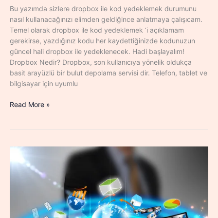
Bu yazımda sizlere dropbox ile kod yedeklemek durumunu
nasıl kullanacağınızı elimden geldiğince anlatmaya çalışıcam.
Temel olarak dropbox ile kod yedeklemek ‘i açıklamam
gerekirse, yazdığınız kodu her kaydettiğinizde kodunuzun
güncel hali dropbox ile yedeklenecek. Hadi başlayalım!
Dropbox Nedir? Dropbox, son kullanıcıya yönelik oldukça
basit arayüzlü bir bulut depolama servisi dir. Telefon, tablet ve
bilgisayar için uyumlu
5
Read More »
Dakikada
Dropbox
Uzmanı
Olmak