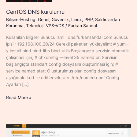
CentOS DNS kurulumu
Bilişim-Hosting
,
Genel
,
Güvenlik
,
Linux
,
PHP
,
Saldırılardan
Korunma
,
Teknoloji
,
VPS-VDS
/
Furkan Sandal
Kullanılan Bilgiler Sunucu ismi : dns.furkansandal.com Sunucu
ip’si : 192.168.100.20/24 Gerekli paketleri yükleyelim; # yum -
y install bind bind-libs bind-utils Başlangıçta servisin otomatik
çalışması için; # chkconfig –-level 35 named on Servisin
başlangıçta standart config dosyasını oluşturması için; #
service named start Oluşturulmuş olan config dosyasını
aşağıdaki kod ile editlersek; # vi /etc/named.conf Config
Ayarları […]
CentOS
Read More »
DNS
kurulumu