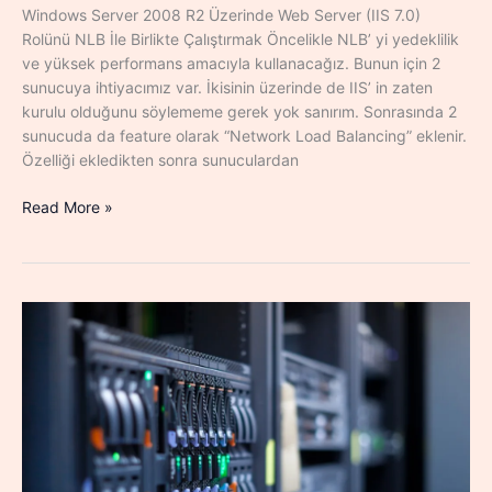
Windows Server 2008 R2 Üzerinde Web Server (IIS 7.0)
Rolünü NLB İle Birlikte Çalıştırmak Öncelikle NLB’ yi yedeklilik
ve yüksek performans amacıyla kullanacağız. Bunun için 2
sunucuya ihtiyacımız var. İkisinin üzerinde de IIS’ in zaten
kurulu olduğunu söylememe gerek yok sanırım. Sonrasında 2
sunucuda da feature olarak “Network Load Balancing” eklenir.
Özelliği ekledikten sonra sunuculardan
Web
Read More »
Sunucuları
İçin
NLB
Cluster
Yapılandırması