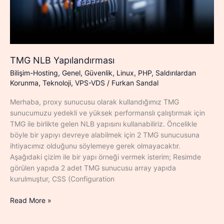
TMG NLB Yapılandırması
Bilişim-Hosting
,
Genel
,
Güvenlik
,
Linux
,
PHP
,
Saldırılardan
Korunma
,
Teknoloji
,
VPS-VDS
/
Furkan Sandal
Merhaba, proxy sunucusu olarak kullandığımız TMG
sunucumuzu yedekli ve yüksek performanslı çalıştırmak için
TMG ile birlikte gelen NLB yapısını kullanabiliriz. Öncelikle
böyle bir yapıyı devreye alabilmek için 2 TMG sunucusuna
ihtiyacımız olduğunu söylemeye gerek olmayacaktır.
Aşağıdaki çizim ile bir yapı örneği vermek isterim; Resimde
görülen yapıda 2 adet TMG sunucusu array yapıda
kurulmuştur, CSS (Configuration
TMG
Read More »
NLB
Yapılandırması