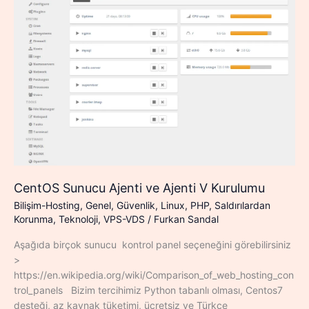
CentOS Sunucu Ajenti ve Ajenti V Kurulumu
Bilişim-Hosting
,
Genel
,
Güvenlik
,
Linux
,
PHP
,
Saldırılardan
Korunma
,
Teknoloji
,
VPS-VDS
/
Furkan Sandal
Aşağıda birçok sunucu kontrol panel seçeneğini görebilirsiniz
>
https://en.wikipedia.org/wiki/Comparison_of_web_hosting_con
trol_panels Bizim tercihimiz Python tabanlı olması, Centos7
desteği, az kaynak tüketimi, ücretsiz ve Türkçe