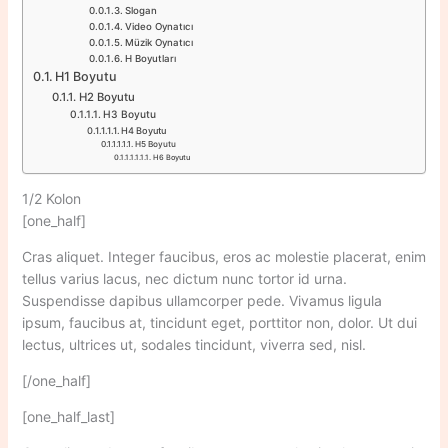
Slogan
Video Oynatıcı
Müzik Oynatıcı
H Boyutları
H1 Boyutu
H2 Boyutu
H3 Boyutu
H4 Boyutu
H5 Boyutu
H6 Boyutu
1/2 Kolon
[one_half]
Cras aliquet. Integer faucibus, eros ac molestie placerat, enim
tellus varius lacus, nec dictum nunc tortor id urna.
Suspendisse dapibus ullamcorper pede. Vivamus ligula
ipsum, faucibus at, tincidunt eget, porttitor non, dolor. Ut dui
lectus, ultrices ut, sodales tincidunt, viverra sed, nisl.
[/one_half]
[one_half_last]