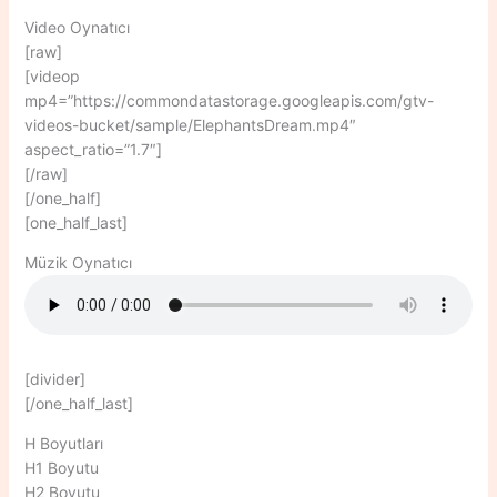
Video Oynatıcı
[raw]
[videop
mp4=”https://commondatastorage.googleapis.com/gtv-
videos-bucket/sample/ElephantsDream.mp4″
aspect_ratio=”1.7″]
[/raw]
[/one_half]
[one_half_last]
Müzik Oynatıcı
[divider]
[/one_half_last]
H Boyutları
H1 Boyutu
H2 Boyutu