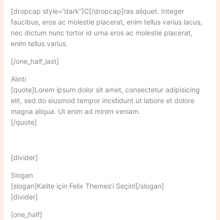
[dropcap style=”dark”]C[/dropcap]ras aliquet. Integer
faucibus, eros ac molestie placerat, enim tellus varius lacus,
nec dictum nunc tortor id urna eros ac molestie placerat,
enim tellus varius.
[/one_half_last]
Alıntı
[quote]Lorem ipsum dolor sit amet, consectetur adipisicing
elit, sed do eiusmod tempor incididunt ut labore et dolore
magna aliqua. Ut enim ad minim veniam.
[/quote]
[divider]
Slogan
[slogan]Kalite için Felix Themes’i Seçin![/slogan]
[divider]
[one_half]