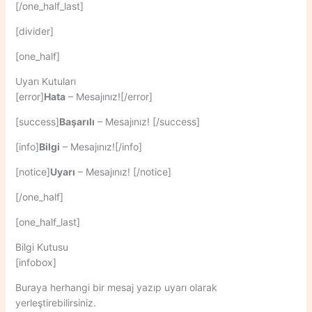
[/one_half_last]
[divider]
[one_half]
Uyarı Kutuları
[error]
Hata
– Mesajınız![/error]
[success]
Başarılı
– Mesajınız! [/success]
[info]
Bilgi
– Mesajınız![/info]
[notice]
Uyarı
– Mesajınız! [/notice]
[/one_half]
[one_half_last]
Bilgi Kutusu
[infobox]
Buraya herhangi bir mesaj yazıp uyarı olarak
yerleştirebilirsiniz.