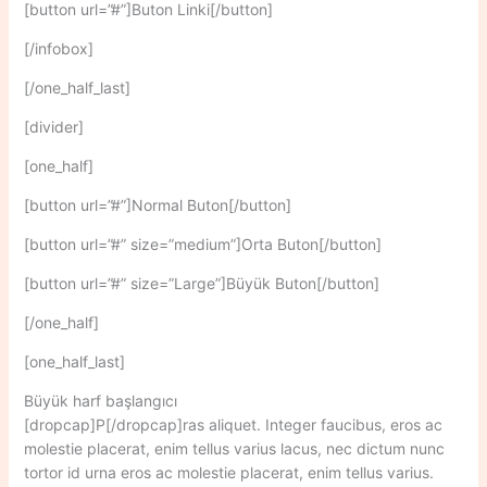
[button url=”#”]Buton Linki[/button]
[/infobox]
[/one_half_last]
[divider]
[one_half]
[button url=”#”]Normal Buton[/button]
[button url=”#” size=”medium”]Orta Buton[/button]
[button url=”#” size=”Large”]Büyük Buton[/button]
[/one_half]
[one_half_last]
Büyük harf başlangıcı
[dropcap]P[/dropcap]ras aliquet. Integer faucibus, eros ac
molestie placerat, enim tellus varius lacus, nec dictum nunc
tortor id urna eros ac molestie placerat, enim tellus varius.