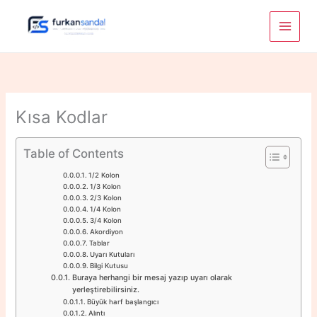
Skip
to
content
Kısa Kodlar
Table of Contents
1/2 Kolon
1/3 Kolon
2/3 Kolon
1/4 Kolon
3/4 Kolon
Akordiyon
Tablar
Uyarı Kutuları
Bilgi Kutusu
Buraya herhangi bir mesaj yazıp uyarı olarak
yerleştirebilirsiniz.
Büyük harf başlangıcı
Alıntı