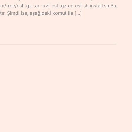
/free/csf.tgz tar -xzf csf.tgz cd csf sh install.sh Bu
r. Şimdi ise, aşağıdaki komut ile […]