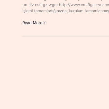
rm -fv csf.tgz wget http://www.configserver.com
işlemi tamamladığınızda, kurulum tamamlanmıştı
Linux
Read More »
ConfigServer
Firewall
Kurulumu