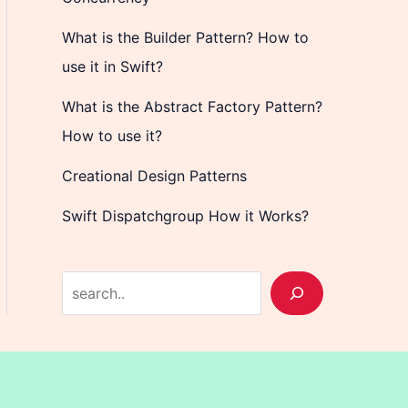
What is the Builder Pattern? How to
use it in Swift?
What is the Abstract Factory Pattern?
How to use it?
Creational Design Patterns
Swift Dispatchgroup How it Works?
S
e
a
r
c