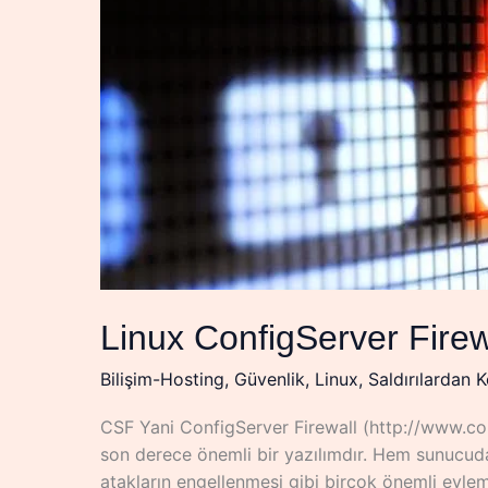
Linux ConfigServer Fire
Bilişim-Hosting
,
Güvenlik
,
Linux
,
Saldırılardan 
CSF Yani ConfigServer Firewall (http://www.co
son derece önemli bir yazılımdır. Hem sunucud
atakların engellenmesi gibi birçok önemli eylem